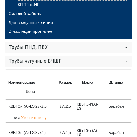
КППГнг-HF
Силовой кабель
Для воздушных линий
В изоляции пропилен
Трубы ПНД, ПВХ
Трубы чугунные ВЧШГ
Наименование
Размер
Марка
Длинна
Цена
КВВГЭнг(А)-
КВВГЭнг(А)-LS 27х2,5
27х2,5
Барабан
LS
Уточнить цену
от
₽
КВВГЭнг(А)-
КВВГЭнг(А)-LS 37х1,5
37х1,5
Барабан
LS