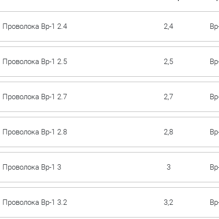
Сетка плетеная
Резьбовые фитинги
(рабица)
Лист оцинкованны
Проволока Вр-1 2.4
2,4
Вр
Задвижки
RAL
Лента х/к упаковочная
Затворы
Просечно-вытяжно
Электроды
лист (ПВЛ)
Проволока Вр-1 2.5
2,5
Вр
Краны шаровые
Профнастил
Клапан запорный
оцинкованный
Проволока Вр-1 2.7
2,7
Вр
Клапан обратный
Профнастил
окрашенный RAL
Проволока Вр-1 2.8
2,8
Вр
Рулон оцинк.
окрашенный RAL
Проволока Вр-1 3
3
Вр
Рулон оцинкованн
Рулон холодноката
Проволока Вр-1 3.2
3,2
Вр