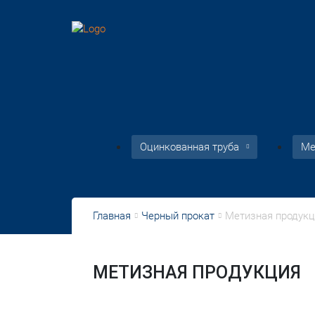
Оцинкованная труба
Ме
Труба оцинк.
квадратная
Главная
Черный прокат
Метизная продукц
Труба оцинк.
прямоугольная
Труба оцинк.
МЕТИЗНАЯ ПРОДУКЦИЯ
электросварная
Полоса оцинк.