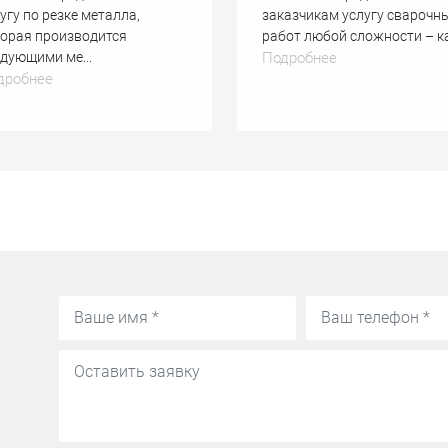
угу по резке металла,
заказчикам услугу сварочн
торая производится
работ любой сложности – как
дующими ме...
Подробнее
дробнее